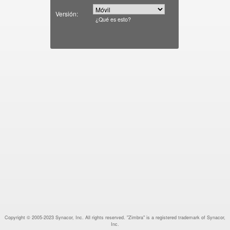
Versión:
¿Qué es esto?
Copyright © 2005-2023 Synacor, Inc. All rights reserved. "Zimbra" is a registered trademark of Synacor,
Inc.